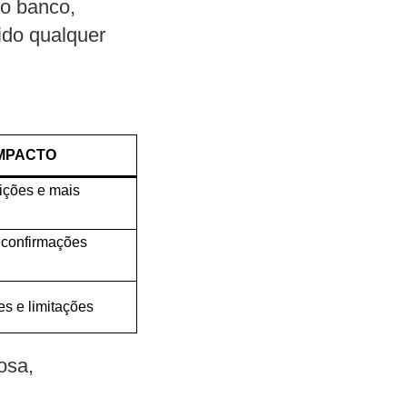
 o banco,
ido qualquer
MPACTO
ições e mais
 confirmações
es e limitações
osa,