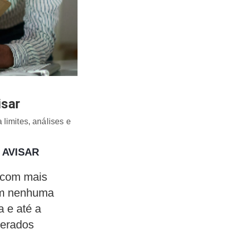
isar
limites, análises e
 AVISAR
e com mais
em nenhuma
a e até a
terados