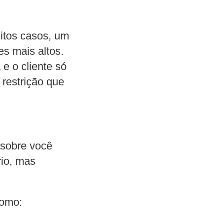
itos casos, um
es mais altos.
e o cliente só
restrição que
z sobre você
rio, mas
como: