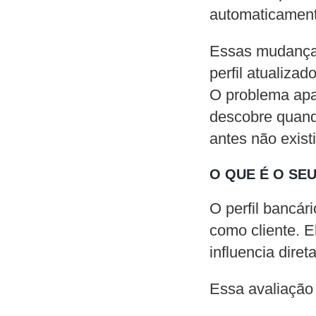
automaticament
Essas mudanças
perfil atualizad
O problema apar
descobre quand
antes não existi
O QUE É O SE
O perfil bancár
como cliente. E
influencia dire
Essa avaliação