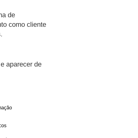
ma de
to como cliente
.
 e aparecer de
rmação
cos