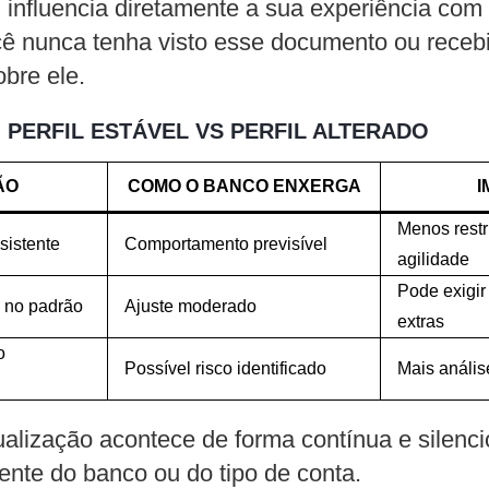
il influencia diretamente a sua experiência com
 nunca tenha visto esse documento ou receb
bre ele.
 PERFIL ESTÁVEL VS PERFIL ALTERADO
ÃO
COMO O BANCO ENXERGA
I
Menos restr
nsistente
Comportamento previsível
agilidade
Pode exigir
 no padrão
Ajuste moderado
extras
o
Possível risco identificado
Mais anális
ualização acontece de forma contínua e silenci
nte do banco ou do tipo de conta.