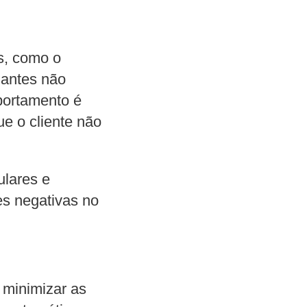
s, como o
 antes não
portamento é
ue o cliente não
lares e
es negativas no
 minimizar as