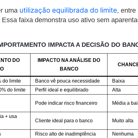
utilização equilibrada do limite
er uma
, entr
l. Essa faixa demonstra uso ativo sem aparent
MPORTAMENTO IMPACTA A DECISÃO DO BAN
NTO DO
IMPACTO NA ANÁLISE DO
CHANCE
IO
BANCO
do limite
Banco vê pouca necessidade
Baixa
0% do limite
Perfil ideal e equilibrado
Alta
Pode indicar risco financeiro
Média a ba
a + usa
Cliente ideal para o banco
Muito alta
s
Risco alto de inadimplência
Nenhuma