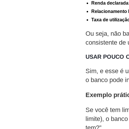
Renda declarada
Relacionamento 
Taxa de utilizaçã
Ou seja, não b
consistente de 
USAR POUCO O
Sim, e esse é u
o banco pode in
Exemplo práti
Se você tem li
limite), o banc
tem?”