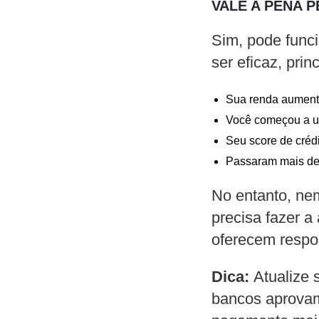
VALE A PENA 
Sim, pode funci
ser eficaz, prin
Sua renda aument
Você começou a us
Seu score de créd
Passaram mais de 
No entanto, ne
precisa fazer a
oferecem respos
Dica:
Atualize 
bancos aprova