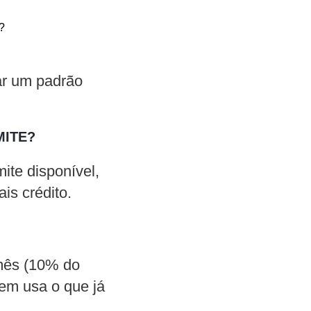
?
ar um padrão
MITE?
ite disponível,
is crédito.
mês (10% do
nem usa o que já