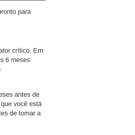
pronto para
tor crítico. Em
os 6 meses
u
eses antes de
 que você está
tes de tomar a