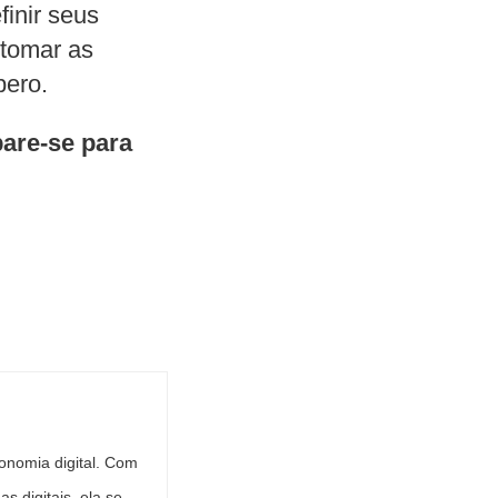
finir seus
 tomar as
pero.
are-se para
conomia digital. Com
s digitais, ela se