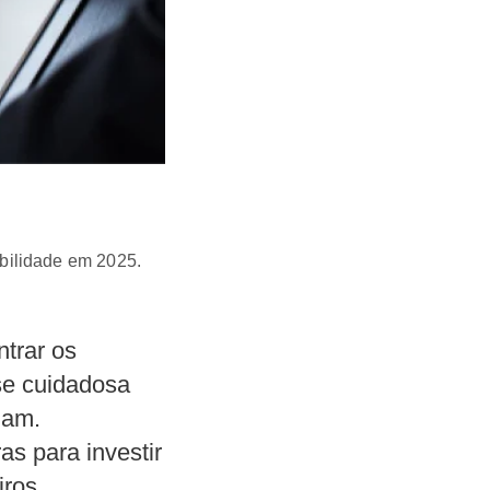
bilidade em 2025.
trar os
se cuidadosa
zam.
s para investir
iros.