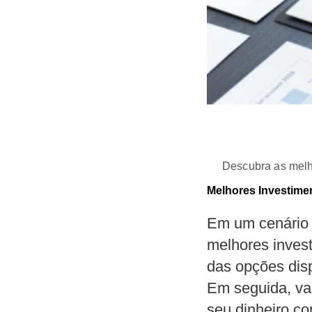
Descubra as melh
Melhores Investime
Em um cenário 
melhores inves
das opções dis
Em seguida, va
seu dinheiro co