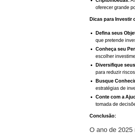
Criptomoedas:
As
oferecer grande po
Dicas para Investir
Defina seus Obje
que pretende inves
Conheça seu Perf
escolher investim
Diversifique seu
para reduzir risco
Busque Conheci
estratégias de inv
Conte com a Aju
tomada de decisõe
Conclusão:
O ano de 2025 