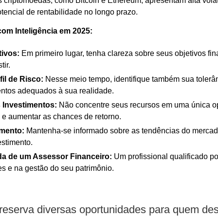
 criptomoedas, como Bitcoin e Ethereum, apresentam alta vola
tencial de rentabilidade no longo prazo.
 com Inteligência em 2025:
tivos:
Em primeiro lugar, tenha clareza sobre seus objetivos fi
tir.
il de Risco:
Nesse meio tempo, identifique também sua tolerân
entos adequados à sua realidade.
s Investimentos:
Não concentre seus recursos em uma única op
s e aumentar as chances de retorno.
mento:
Mantenha-se informado sobre as tendências do mercad
estimento.
da de um Assessor Financeiro:
Um profissional qualificado po
s e na gestão do seu patrimônio.
reserva diversas oportunidades para quem dese