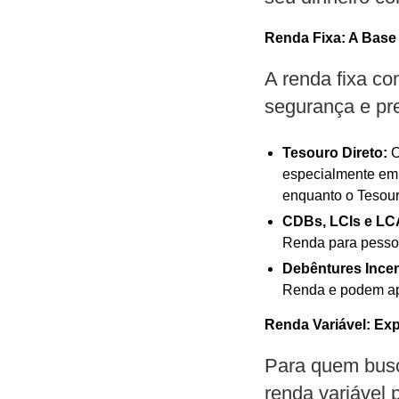
Renda Fixa: A Base 
A renda fixa c
segurança e pr
Tesouro Direto:
O
especialmente em c
enquanto o Tesour
CDBs, LCIs e LC
Renda para pessoa 
Debêntures Incen
Renda e podem apre
Renda Variável: Ex
Para quem busca
renda variável