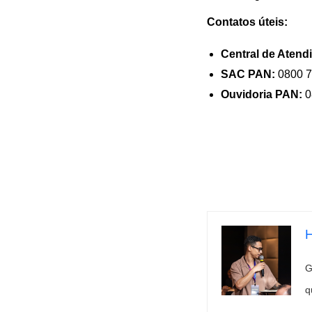
Contatos úteis:
Central de Aten
SAC PAN:
0800 7
Ouvidoria PAN:
0
H
G
q