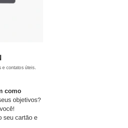
N
 e contatos úteis.
em como
seus objetivos?
 você!
o seu cartão e