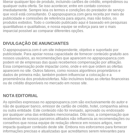
liberar qualquer tipo de produto, incluindo cartões de crédito, empréstimos ou
qualquer outra oferta. Se isso acontecer, entre em contato conosco
imediatamente. Sempre leia os termos e condições do prestador de serviço
que você está consultando. O appspoupanca.com gera receita por meio de
publicidade e comissões de referência para alguns, mas não todos, os
produtos exibidos. Todo o conteúdo publicado aqui é baseado em pesquisas
quantitativas e qualitativas, e nossa equipe se esforça para ser o mais
imparcial possível ao comparar diferentes opções.
DIVULGAÇÃO DE ANUNCIANTES
O appspoupanca.com é um site independente, objetivo e suportado por
publicidade. Para apoiar nossa capacidade de fornecer conteúdo gratuito aos
nossos usuários, as recomendações que aparecem no appspoupanca.com
podem vir de empresas das quais recebemos compensação por afiliação.
Essa compensação pode impactar como, onde e em que ordem as ofertas
aparecem no site. Outros fatores, como nossos algoritmos proprietários e
dados de primeira mão, também podem influenciar a colocação e a
proeminência dos produtos/ofertas. Não incluímos todas as ofertas financeiras
ou de crédito disponíveis no mercado em nosso site.
NOTA EDITORIAL
As opiniões expressas no appspoupanca.com são exclusivamente do autor e
não de qualquer banco, emissor de cartão de crédito, hotel, companhia aérea
ou outra entidade. Este conteúdo não foi revisado, aprovado ou endossado
por qualquer uma das entidades mencionadas. Dito isso, a compensação que
recebemos de nossos parceiros afiliados não influencia as recomendações ou
conselhos que nossa equipe de redação oferece em nossos artigos, nem
impacta qualquer conteúdo deste site. Embora nos esforcemos para fornecer
informações precisas e atualizadas que acreditamos serem relevantes para