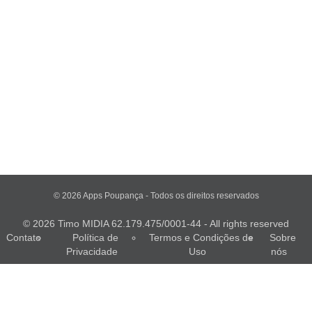
© 2026 Apps Poupança - Todos os direitos reservados
© 2026 Timo MIDIA 62.179.475/0001-44 - All rights reserved
Contato
Política de
Termos e Condições de
Sobre
Privacidade
Uso
nós