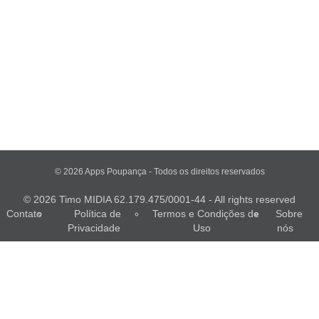
© 2026 Apps Poupança - Todos os direitos reservados
© 2026 Timo MIDIA 62.179.475/0001-44 - All rights reserved
Contato
Política de
Termos e Condições de
Sobre
Privacidade
Uso
nós