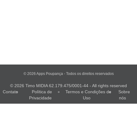
© 2026 Apps Poupança - Todos os direitos reservados
© 2026 Timo MIDIA 62.179.475/0001-44 - All rights reserved
Contato
Política de
Termos e Condições de
Sobre
Privacidade
Uso
nós