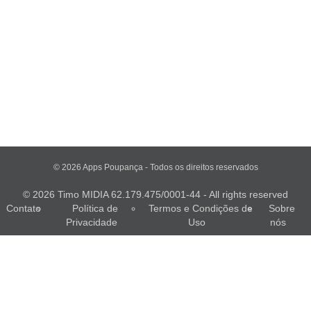
© 2026 Apps Poupança - Todos os direitos reservados
© 2026 Timo MIDIA 62.179.475/0001-44 - All rights reserved
Contato
Política de
Termos e Condições de
Sobre
Privacidade
Uso
nós