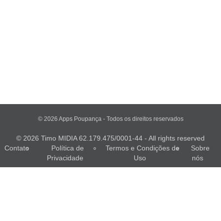
© 2026 Apps Poupança - Todos os direitos reservados
© 2026 Timo MIDIA 62.179.475/0001-44 - All rights reserved
Contato
Política de
Termos e Condições de
Sobre
Privacidade
Uso
nós