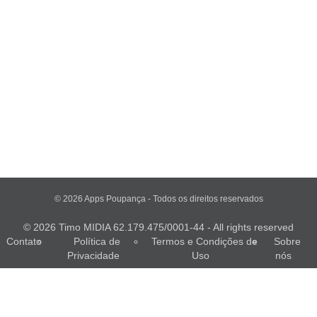
© 2026 Apps Poupança - Todos os direitos reservados
© 2026 Timo MIDIA 62.179.475/0001-44 - All rights reserved
Contato
Política de
Termos e Condições de
Sobre
Privacidade
Uso
nós