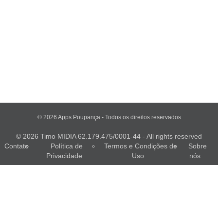
© 2026 Apps Poupança - Todos os direitos reservados
© 2026 Timo MIDIA 62.179.475/0001-44 - All rights reserved
Contato
Política de
Termos e Condições de
Sobre
Privacidade
Uso
nós