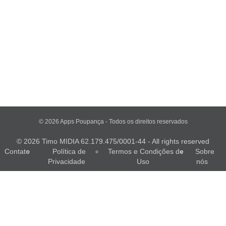
© 2026 Apps Poupança - Todos os direitos reservados
© 2026 Timo MIDIA 62.179.475/0001-44 - All rights reserved
Contato
Política de
Termos e Condições de
Sobre
Privacidade
Uso
nós