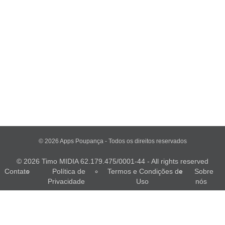
© 2026 Apps Poupança - Todos os direitos reservados
© 2026 Timo MIDIA 62.179.475/0001-44 - All rights reserved
Contato
Política de
Termos e Condições de
Sobre
Privacidade
Uso
nós