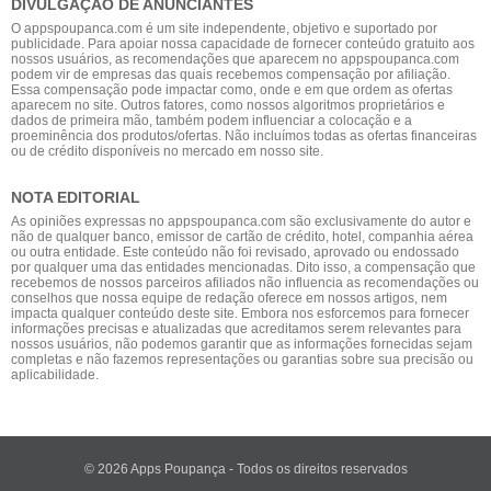
DIVULGAÇÃO DE ANUNCIANTES
O appspoupanca.com é um site independente, objetivo e suportado por
publicidade. Para apoiar nossa capacidade de fornecer conteúdo gratuito aos
nossos usuários, as recomendações que aparecem no appspoupanca.com
podem vir de empresas das quais recebemos compensação por afiliação.
Essa compensação pode impactar como, onde e em que ordem as ofertas
aparecem no site. Outros fatores, como nossos algoritmos proprietários e
dados de primeira mão, também podem influenciar a colocação e a
proeminência dos produtos/ofertas. Não incluímos todas as ofertas financeiras
ou de crédito disponíveis no mercado em nosso site.
NOTA EDITORIAL
As opiniões expressas no appspoupanca.com são exclusivamente do autor e
não de qualquer banco, emissor de cartão de crédito, hotel, companhia aérea
ou outra entidade. Este conteúdo não foi revisado, aprovado ou endossado
por qualquer uma das entidades mencionadas. Dito isso, a compensação que
recebemos de nossos parceiros afiliados não influencia as recomendações ou
conselhos que nossa equipe de redação oferece em nossos artigos, nem
impacta qualquer conteúdo deste site. Embora nos esforcemos para fornecer
informações precisas e atualizadas que acreditamos serem relevantes para
nossos usuários, não podemos garantir que as informações fornecidas sejam
completas e não fazemos representações ou garantias sobre sua precisão ou
aplicabilidade.
© 2026 Apps Poupança - Todos os direitos reservados