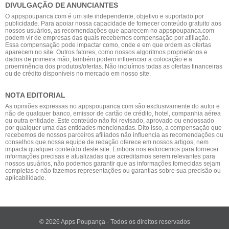
DIVULGAÇÃO DE ANUNCIANTES
O appspoupanca.com é um site independente, objetivo e suportado por
publicidade. Para apoiar nossa capacidade de fornecer conteúdo gratuito aos
nossos usuários, as recomendações que aparecem no appspoupanca.com
podem vir de empresas das quais recebemos compensação por afiliação.
Essa compensação pode impactar como, onde e em que ordem as ofertas
aparecem no site. Outros fatores, como nossos algoritmos proprietários e
dados de primeira mão, também podem influenciar a colocação e a
proeminência dos produtos/ofertas. Não incluímos todas as ofertas financeiras
ou de crédito disponíveis no mercado em nosso site.
NOTA EDITORIAL
As opiniões expressas no appspoupanca.com são exclusivamente do autor e
não de qualquer banco, emissor de cartão de crédito, hotel, companhia aérea
ou outra entidade. Este conteúdo não foi revisado, aprovado ou endossado
por qualquer uma das entidades mencionadas. Dito isso, a compensação que
recebemos de nossos parceiros afiliados não influencia as recomendações ou
conselhos que nossa equipe de redação oferece em nossos artigos, nem
impacta qualquer conteúdo deste site. Embora nos esforcemos para fornecer
informações precisas e atualizadas que acreditamos serem relevantes para
nossos usuários, não podemos garantir que as informações fornecidas sejam
completas e não fazemos representações ou garantias sobre sua precisão ou
aplicabilidade.
© 2026 Apps Poupança - Todos os direitos reservados